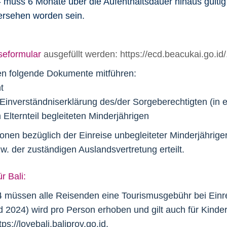
- muss 6 Monate über die Aufenthaltsdauer hinaus gültig 
ersehen worden sein.
iseformular
ausgefüllt werden: https://ecd.beacukai.go.id/
ten folgende Dokumente mitführen:
t
Einverständniserklärung des/der Sorgeberechtigten (in en
Elternteil begleiteten Minderjährigen
ionen bezüglich der Einreise unbegleiteter Minderjährig
w. der zuständigen Auslandsvertretung erteilt.
r Bali:
 müssen alle Reisenden eine Tourismusgebühr bei Einre
 2024) wird pro Person erhoben und gilt auch für Kind
tps://lovebali.baliprov.go.id
.