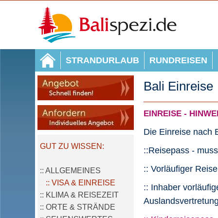
STRANDURLAUB
RUNDREISEN
Bali Einreise
EINREISE - HINWEIS
Die Einreise nach 
GUT ZU WISSEN:
::Reisepass - muss
:: Vorläufiger Reis
:: ALLGEMEINES
::
:: VISA & EINREISE
:: Inhaber vorläuf
:: KLIMA & REISEZEIT
Auslandsvertretung
:: ORTE & STRÄNDE