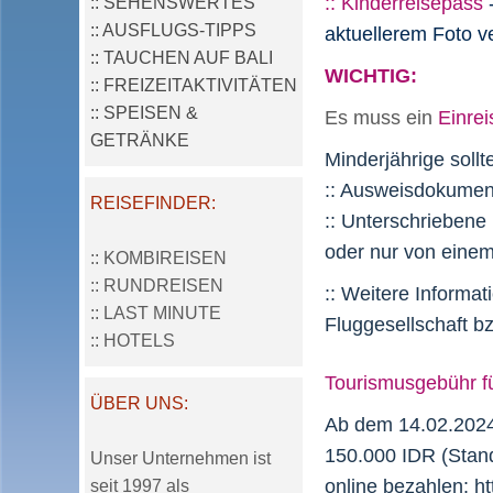
:: Kinderreisepass
:: SEHENSWERTES
:: AUSFLUGS-TIPPS
aktuellerem Foto v
:: TAUCHEN AUF BALI
WICHTIG:
:: FREIZEITAKTIVITÄTEN
:: SPEISEN &
Es muss ein
Einre
GETRÄNKE
Minderjährige soll
:: Ausweisdokumen
REISEFINDER:
:: Unterschriebene 
oder nur von einem 
:: KOMBIREISEN
:: RUNDREISEN
:: Weitere Informat
:: LAST MINUTE
Fluggesellschaft bz
:: HOTELS
Tourismusgebühr fü
ÜBER UNS:
Ab dem 14.02.2024
150.000 IDR (Stand
Unser Unternehmen ist
online bezahlen:
ht
seit 1997 als