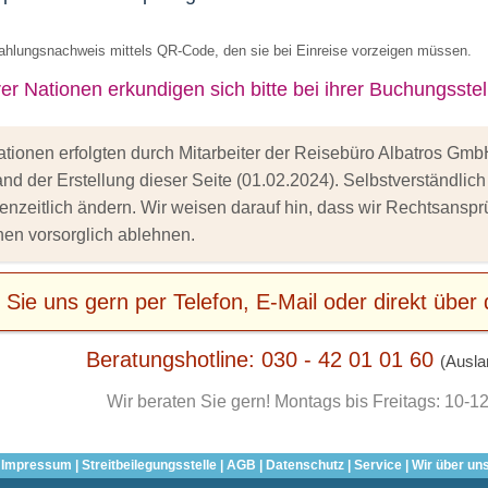
ahlungsnachweis mittels QR-Code, den sie bei Einreise vorzeigen müssen.
r Nationen erkundigen sich bitte bei ihrer Buchungsstell
mationen erfolgten durch Mitarbeiter der Reisebüro Albatros 
d der Erstellung dieser Seite (01.02.2024). Selbstverständlic
nzeitlich ändern. Wir weisen darauf hin, dass wir Rechtsanspr
onen vorsorglich ablehnen.
 Sie uns gern per Telefon, E-Mail oder direkt übe
Beratungshotline: 030 - 42 01 01 60
(Ausla
Wir beraten Sie gern!
Montags bis Freitags: 10-1
|
Impressum
|
Streitbeilegungsstelle
|
AGB
|
Datenschutz
|
Service
|
Wir über un