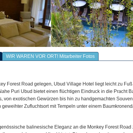
Mehr erfahren
WIR WAREN VOR ORT! Mitarbeiter Fotos
ey Forest Road gelegen, Ubud Village Hotel liegt leicht zu Fuß 
Nahe Puri Ubud bietet einen flüchtigen Eindruck in die Pracht B
es, von exotischen Gewürzen bis hin zu handgemachten Souvenir
n geweihter Zufluchtsort mit Tempeln unter einem Baumkronend
enössische balinesische Eleganz an die Monkey Forest Road zu 