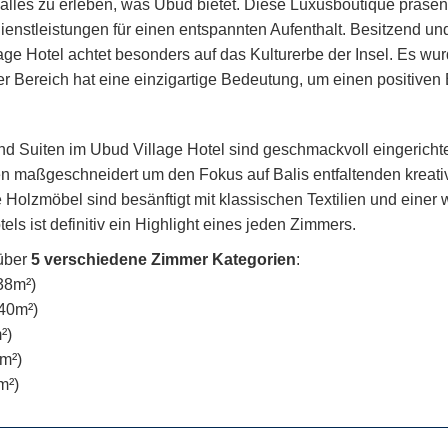
alles zu erleben, was Ubud bietet. Diese Luxusboutique präsenti
Dienstleistungen für einen entspannten Aufenthalt. Besitzend un
lage Hotel achtet besonders auf das Kulturerbe der Insel. Es 
r Bereich hat eine einzigartige Bedeutung, um einen positiven 
d Suiten im Ubud Village Hotel sind geschmackvoll eingerichte
maßgeschneidert um den Fokus auf Balis entfaltenden kreativen
 Holzmöbel sind besänftigt mit klassischen Textilien und eine
els ist definitiv ein Highlight eines jeden Zimmers.
 über
5 verschiedene Zimmer Kategorien
:
38m²)
(40m²)
²)
m²)
m²)