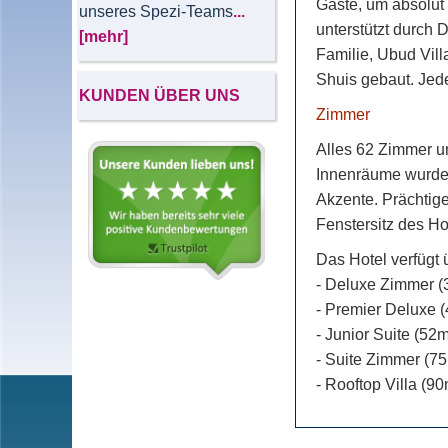
Gäste, um absolut 
unseres Spezi-Teams
...
unterstützt durch 
[mehr]
Familie, Ubud Vil
Shuis gebaut. Jede
KUNDEN ÜBER UNS
Zimmer
Alles 62 Zimmer un
Innenräume wurden 
Akzente. Prächtige
Fenstersitz des Hot
Das Hotel verfügt
- Deluxe Zimmer (
- Premier Deluxe 
- Junior Suite (52m
- Suite Zimmer (75
- Rooftop Villa (90