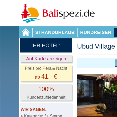
STRANDURLAUB
RUNDREISEN
Ubud Village
IHR HOTEL:
Auf Karte anzeigen
Preis pro Pers.& Nacht
41
,- €
ab
100%
Kundenzufriedenheit
WIR SAGEN:
> Kategorie: 3+ Sterne