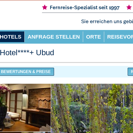
HOTELS
ANFRAGE STELLEN
ORTE
REISEVO
 Hotel****+ Ubud
BEWERTUNGEN & PREISE
R
Mehr erfahren